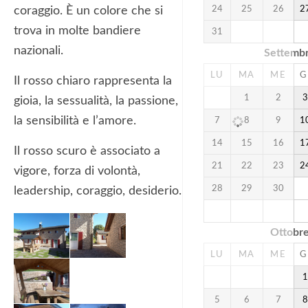
24
25
26
2
coraggio. È un colore che si
trova in molte bandiere
31
nazionali.
Settemb
LU
MA
ME
G
Il rosso chiaro rappresenta la
1
2
gioia, la sessualità, la passione,
la sensibilità e l’amore.
7
8
9
1
14
15
16
1
Il rosso scuro è associato a
21
22
23
2
vigore, forza di volontà,
28
29
30
leadership, coraggio, desiderio.
Ottobr
LU
MA
ME
G
5
6
7