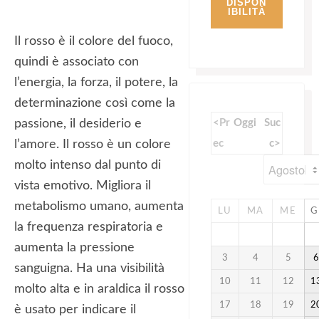
Il rosso è il colore del fuoco,
quindi è associato con
l’energia, la forza, il potere, la
determinazione così come la
passione, il desiderio e
<Pr
Oggi
Suc
l’amore. Il rosso è un colore
ec
c>
molto intenso dal punto di
vista emotivo. Migliora il
metabolismo umano, aumenta
LU
MA
ME
G
la frequenza respiratoria e
aumenta la pressione
3
4
5
sanguigna. Ha una visibilità
10
11
12
1
molto alta e in araldica il rosso
17
18
19
2
è usato per indicare il