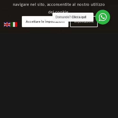
navigare nel sito, acconsentite al nostro utilizzo
dei cookie.
Domande?
Clicca qui!
Accettare le impostazioni
Impostazioni
Chi Siamo
Servizi
Paesaggio e Altopiano
Guide del territorio
Come raggiungerci
Contattaci
Prenota Ora