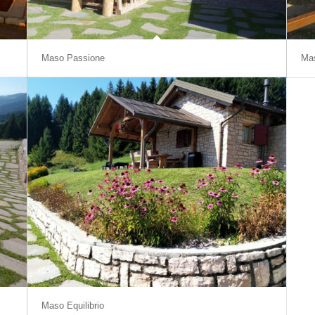
Maso Passione
Ma
Maso Equilibrio