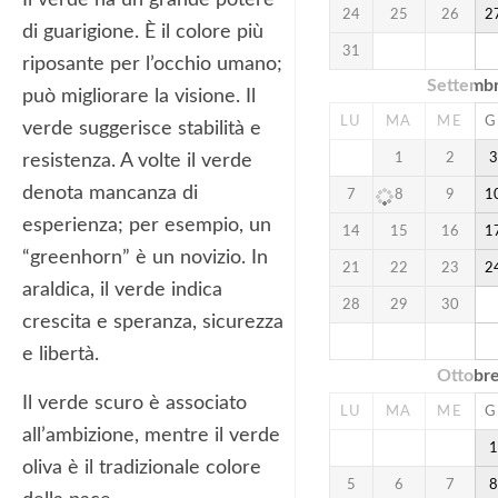
24
25
26
2
di guarigione. È il colore più
31
riposante per l’occhio umano;
Settemb
può migliorare la visione. Il
LU
MA
ME
G
verde suggerisce stabilità e
resistenza. A volte il verde
1
2
denota mancanza di
7
8
9
1
esperienza; per esempio, un
14
15
16
1
“greenhorn” è un novizio. In
21
22
23
2
araldica, il verde indica
28
29
30
crescita e speranza, sicurezza
e libertà.
Ottobr
Il verde scuro è associato
LU
MA
ME
G
all’ambizione, mentre il verde
oliva è il tradizionale colore
5
6
7