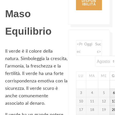
Maso
Equilibrio
<Pr
Oggi
Suc
Il verde è il colore della
ec
c>
natura. Simboleggia la crescita,
l’armonia, la freschezza e la
fertilità. Il verde ha una forte
LU
MA
ME
G
corrispondenza emotiva con la
sicurezza. Il verde scuro è
3
4
5
anche comunemente
10
11
12
1
associato al denaro.
17
18
19
2
Il verde ha un grande potere