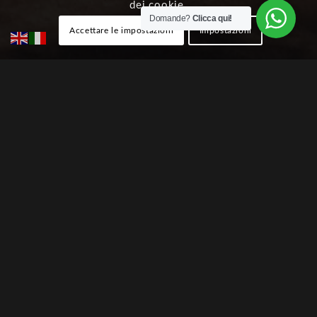
dei cookie.
Domande?
Clicca qui!
Accettare le impostazioni
Impostazioni
Chi Siamo
Servizi
Paesaggio e Altopiano
Guide del territorio
Come raggiungerci
Contattaci
Prenota Ora