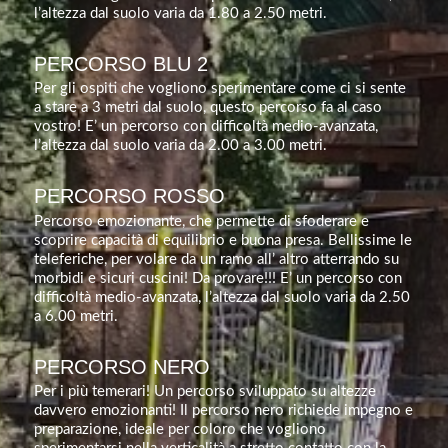
l’altezza dal suolo varia da 1.80 a 2.50 metri.
PERCORSO BLU 2
Per gli ospiti che vogliono sperimentare come ci si sente
a stare a 3 metri dal suolo, questo percorso fa al caso
vostro! E’ un percorso con difficoltà medio-avanzata,
l’altezza dal suolo varia da 2.00 a 3.00 metri.
PERCORSO ROSSO
Percorso emozionante, che permette di sfoderare e
scoprire capacità di equilibrio e buona presa. Bellissime le
teleferiche, per volare da un ramo all’ altro atterrando su
morbidi e sicuri cuscini! Da provare!!! E’ un percorso con
difficoltà medio-avanzata, l’altezza dal suolo varia da 2.50
a 6.00 metri.
PERCORSO NERO
Per i più temerari! Un percorso sviluppato su altezze
davvero emozionanti! Il percorso nero richiede impegno e
preparazione, ideale per coloro che vogliono