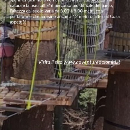
sperimentarsi nella verticalità a stretto contatto con la
natura e la fisicità!! E’ il percorso più difficile del parco,
l’altezza dal suolo varia da 3.00 a 8.00 metri, con
piattaforme che arrivano anche a 12 metri di altezza! Cosa
aspetti?!
Visita il sito
www.adventuredolomiti.it