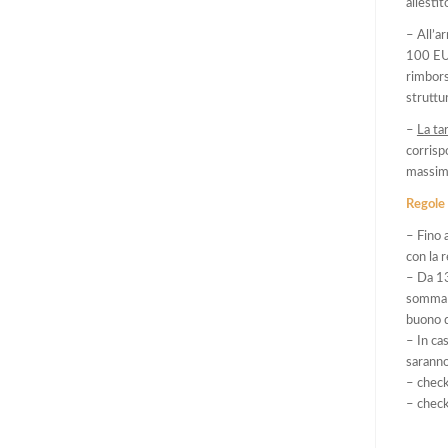
allestit
– All’a
100 EUR
rimbors
struttu
–
La ta
corrisp
massimo
Regole 
– Fino 
con la 
– Da 13
somma v
buono d
– In ca
saranno
– check
– check