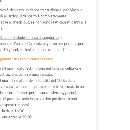
o.
rrivo è richiesto un deposito cauzionale, per Maso, di
 all’arrivo. Il deposito è completamente
abile al check-out, se non sono stati causati danni alla
ra.
riffa non include la tassa di soggiorno
da
ondere all’arrivo. Calcolata al giorno per persona per
 10 giorni, esclusi ospiti con meno di 14 anni.
generali in caso di cancellazione:
a 14 giorni dal check-in: consentita la cancellazione
restituzione della somma versata;
 giorni fino al check-in penalità del 100% della
ersata (tale somma potrà essere trasformata in un
a poter utilizzare per un successivo soggiorno).
so di partenza anticipata o arrivo posticipato non
 disposti rimborsi.
-in dalle 16:00.
-out entro le 10:00.