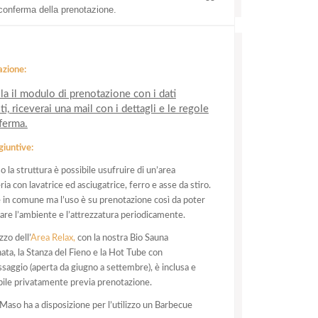
 conferma della prenotazione.
azione:
a il modulo di prenotazione con i dati
ti, riceverai una mail con i dettagli e le regole
ferma.
giuntive:
o la struttura è possibile usufruire di un’area
ria con lavatrice ed asciugatrice, ferro e asse da stiro.
è in comune ma l’uso è su prenotazione così da poter
zare l’ambiente e l’attrezzatura periodicamente.
izzo dell’
Area Relax,
con la nostra Bio Sauna
ta, la Stanza del Fieno e la Hot Tube con
saggio (aperta da giugno a settembre), è inclusa e
abile privatamente previa prenotazione.
Maso ha a disposizione per l’utilizzo un Barbecue