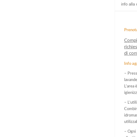
info alla
Prenot
Compil
richies
di con
Info ag
– Press
lavande
L’area 
igieniz
– L’util
Combina
idromas
utilizz
– Ogni 